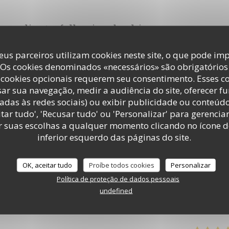
ur_clients_following_booking
eus parceiros utilizam cookies neste site, o que pode imp
 Os cookies denominados «necessários» são obrigatórios 
cookies opcionais requerem seu consentimento. Esses c
service
:
5
/5
ambience
:
5
/5
menu
:
5
/5
quality_price
ar sua navegação, medir a audiência do site, oferecer f
adas às redes sociais) ou exibir publicidade ou conteúd
tar tudo', 'Recusar tudo' ou 'Personalizar' para gerencia
r suas escolhas a qualquer momento clicando no ícone d
inferior esquerdo das páginas do site.
service
:
5
/5
ambience
:
5
/5
menu
:
5
/5
quality_price
OK, aceitar tudo
Proíbe todos cookies
Personalizar
Política de proteção de dados pessoais
undefined