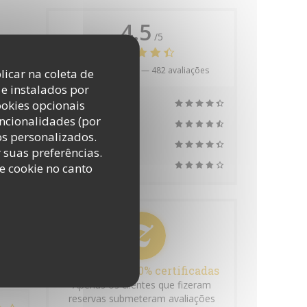
4.5
/5
Avaliação média —
482 avaliações
licar na coleta de
e instalados por
ookies opcionais
Apoio
:
5
/5
uncionalidades (por
Atmosfera
os personalizados.
Menus
r suas preferências.
Qualidade/Preço
e cookie no canto
:
5
/5
Avaliações 100% certificadas
Apenas os clientes que fizeram
reservas submeteram avaliações