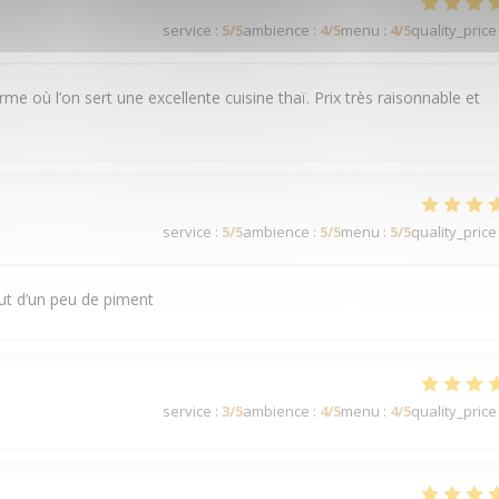
service
:
5
/5
ambience
:
4
/5
menu
:
4
/5
quality_price
rme où l’on sert une excellente cuisine thaï. Prix très raisonnable et
service
:
5
/5
ambience
:
5
/5
menu
:
5
/5
quality_price
ut d’un peu de piment
service
:
3
/5
ambience
:
4
/5
menu
:
4
/5
quality_price