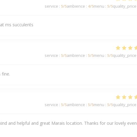
service
:
5
/5
ambience
:
4
/5
menu
:
5
/5
quality_price
plat ms succulents
service
:
5
/5
ambience
:
5
/5
menu
:
5
/5
quality_price
 fine.
service
:
5
/5
ambience
:
5
/5
menu
:
5
/5
quality_price
 kind and helpful and great Marais location. Thanks for our lovely even