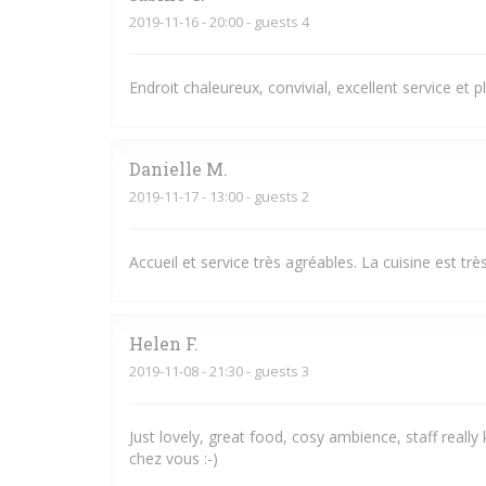
2019-11-16
- 20:00 - guests 4
Endroit chaleureux, convivial, excellent service et 
Danielle
M
2019-11-17
- 13:00 - guests 2
Accueil et service très agréables. La cuisine est très
Helen
F
2019-11-08
- 21:30 - guests 3
Just lovely, great food, cosy ambience, staff really
chez vous :-)