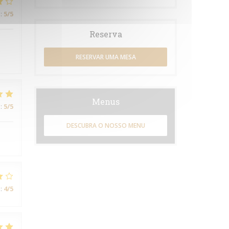
:
5
/5
Reserva
RESERVAR UMA MESA
Menus
:
5
/5
DESCUBRA O NOSSO MENU
:
4
/5