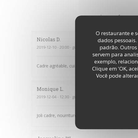
reviews_from_o
O restaurante e s
Nicolas
D
dados pessoais.
padrão. Outros 
2019-12-10
- 20:00 - guests 2
servem para analis
exemplo, relacion
Cadre agréable, cuisine excellente..
Clique em 'OK, acei
Você pode altera
Monique
L
2019-12-04
- 12:30 - guests 2
Joli cadre, nourriture rafinée et service rapide