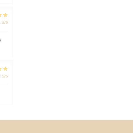
:
5
/5
e
:
5
/5