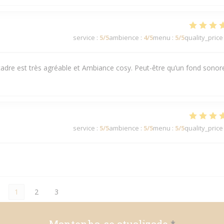
service
:
5
/5
ambience
:
4
/5
menu
:
5
/5
quality_price
 cadre est très agréable et Ambiance cosy. Peut-être qu’un fond sonor
service
:
5
/5
ambience
:
5
/5
menu
:
5
/5
quality_price
1
2
3