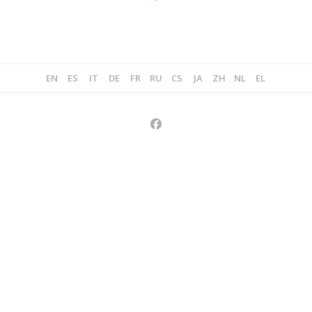
EN
ES
IT
DE
FR
RU
CS
JA
ZH
NL
EL
Facebook ((abre numa nova ja