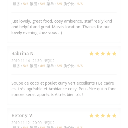
服务
:
5
/5
氛围
:
5
/5
菜单
:
5
/5
质价比
:
5
/5
Just lovely, great food, cosy ambience, staff really kind
and helpful and great Marais location. Thanks for our
lovely evening chez vous :-)
Sabrina
N
2019-11-14
- 21:30 - 来宾 2
服务
:
5
/5
氛围
:
4
/5
菜单
:
5
/5
质价比
:
5
/5
Soupe de coco et poulet curry vert excellents ! Le cadre
est très agréable et Ambiance cosy. Peut-être qu’un fond
sonore serait apprécié. A très bien tôt !
Betony
V
2019-11-12
- 20:00 - 来宾 2
服务
:
5
/5
氛围
:
5
/5
菜单
:
5
/5
质价比
:
5
/5