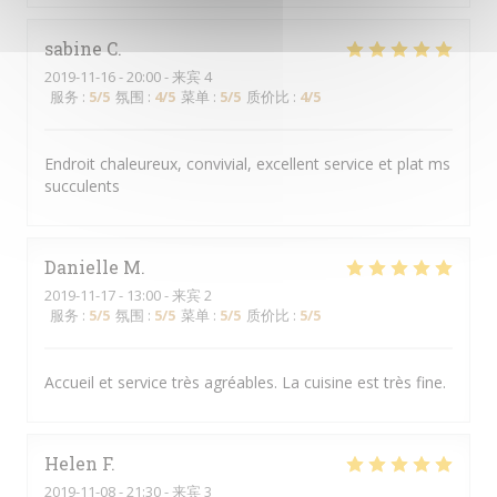
sabine
C
2019-11-16
- 20:00 - 来宾 4
服务
:
5
/5
氛围
:
4
/5
菜单
:
5
/5
质价比
:
4
/5
Endroit chaleureux, convivial, excellent service et plat ms
succulents
Danielle
M
2019-11-17
- 13:00 - 来宾 2
服务
:
5
/5
氛围
:
5
/5
菜单
:
5
/5
质价比
:
5
/5
Accueil et service très agréables. La cuisine est très fine.
Helen
F
2019-11-08
- 21:30 - 来宾 3