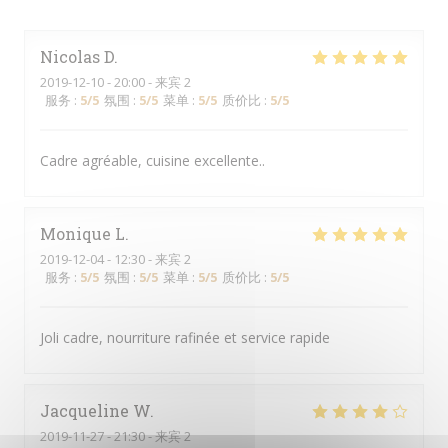
Nicolas
D
2019-12-10
- 20:00 - 来宾 2
服务
:
5
/5
氛围
:
5
/5
菜单
:
5
/5
质价比
:
5
/5
Cadre agréable, cuisine excellente..
Monique
L
2019-12-04
- 12:30 - 来宾 2
服务
:
5
/5
氛围
:
5
/5
菜单
:
5
/5
质价比
:
5
/5
Joli cadre, nourriture rafinée et service rapide
Jacqueline
W
2019-11-27
- 21:30 - 来宾 2