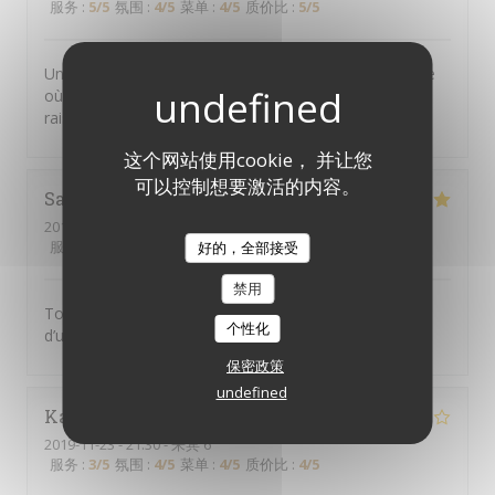
服务
:
5
/5
氛围
:
4
/5
菜单
:
4
/5
质价比
:
5
/5
Un joli petit restaurant dans le Marais, plein de charme
où l’on sert une excellente cuisine thaï. Prix très
raisonnable et personnel attentif. On recommande !
这个网站使用cookie， 并让您
可以控制想要激活的内容。
Sandra
G
2019-11-25
- 19:30 - 来宾 2
服务
:
5
/5
氛围
:
5
/5
菜单
:
5
/5
质价比
:
5
/5
好的，全部接受
禁用
Toujours aussi bon! Les plats manquent malgré tout
个性化
d’un peu de piment
保密政策
undefined
Karine
B
2019-11-23
- 21:30 - 来宾 6
服务
:
3
/5
氛围
:
4
/5
菜单
:
4
/5
质价比
:
4
/5