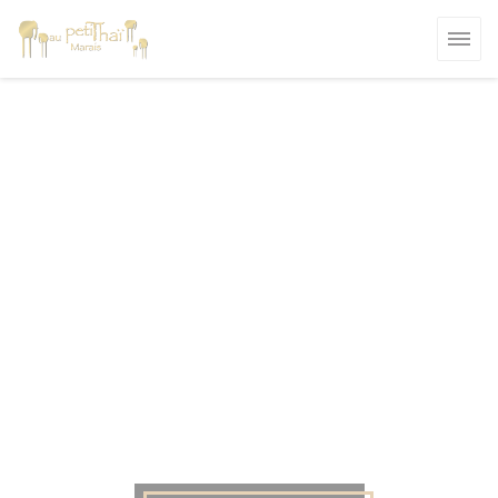
Πίνακας διαχείρισης "Μπισκότων" (Cookies)