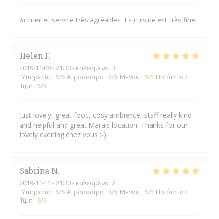
Accueil et service très agréables. La cuisine est très fine.
Helen
F
2019-11-08
- 21:30 - καλεσμένοι 3
Υπηρεσία
:
5
/5
Ατμόσφαιρα
:
5
/5
Μενού
:
5
/5
Ποιότητα /
Τιμή
:
5
/5
Just lovely, great food, cosy ambience, staff really kind
and helpful and great Marais location. Thanks for our
lovely evening chez vous :-)
Sabrina
N
2019-11-14
- 21:30 - καλεσμένοι 2
Υπηρεσία
:
5
/5
Ατμόσφαιρα
:
4
/5
Μενού
:
5
/5
Ποιότητα /
Τιμή
:
5
/5