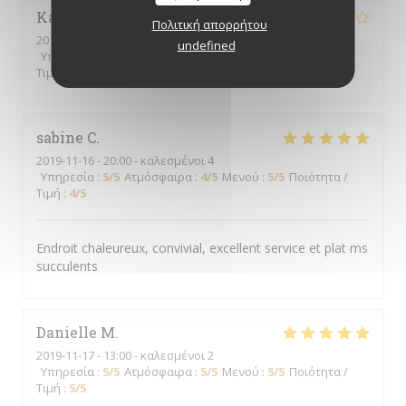
Karine
B
Πολιτική απορρήτου
2019-11-23
- 21:30 - καλεσμένοι 6
undefined
Υπηρεσία
:
3
/5
Ατμόσφαιρα
:
4
/5
Μενού
:
4
/5
Ποιότητα /
Τιμή
:
4
/5
sabine
C
2019-11-16
- 20:00 - καλεσμένοι 4
Υπηρεσία
:
5
/5
Ατμόσφαιρα
:
4
/5
Μενού
:
5
/5
Ποιότητα /
Τιμή
:
4
/5
Endroit chaleureux, convivial, excellent service et plat ms
succulents
Danielle
M
2019-11-17
- 13:00 - καλεσμένοι 2
Υπηρεσία
:
5
/5
Ατμόσφαιρα
:
5
/5
Μενού
:
5
/5
Ποιότητα /
Τιμή
:
5
/5