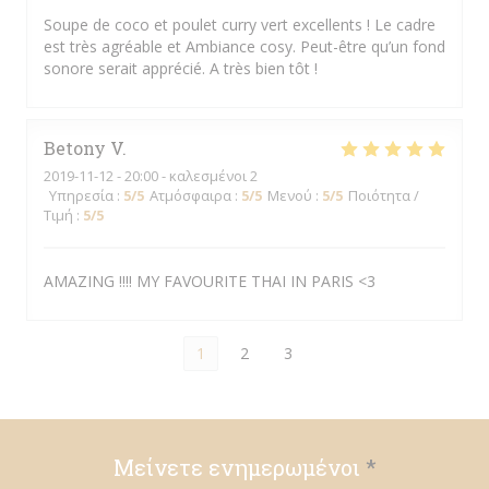
Soupe de coco et poulet curry vert excellents ! Le cadre
est très agréable et Ambiance cosy. Peut-être qu’un fond
sonore serait apprécié. A très bien tôt !
Betony
V
2019-11-12
- 20:00 - καλεσμένοι 2
Υπηρεσία
:
5
/5
Ατμόσφαιρα
:
5
/5
Μενού
:
5
/5
Ποιότητα /
Τιμή
:
5
/5
AMAZING !!!! MY FAVOURITE THAI IN PARIS <3
1
2
3
Μείνετε ενημερωμένοι
*