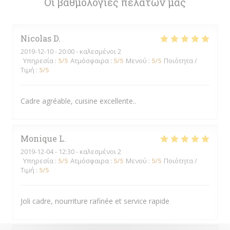
Οι βαθμολογίες πελατών μας
Nicolas
D
2019-12-10
- 20:00 - καλεσμένοι 2
Υπηρεσία
:
5
/5
Ατμόσφαιρα
:
5
/5
Μενού
:
5
/5
Ποιότητα /
Τιμή
:
5
/5
Cadre agréable, cuisine excellente..
Monique
L
2019-12-04
- 12:30 - καλεσμένοι 2
Υπηρεσία
:
5
/5
Ατμόσφαιρα
:
5
/5
Μενού
:
5
/5
Ποιότητα /
Τιμή
:
5
/5
Joli cadre, nourriture rafinée et service rapide