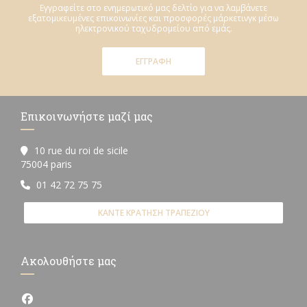
Εγγραφείτε στο ενημερωτικό μας δελτίο για να λαμβάνετε
εξατομικευμένες επικοινωνίες και προσφορές μάρκετινγκ μέσω
ηλεκτρονικού ταχυδρομείου από εμάς.
ΕΓΓΡΑΦΉ
Επικοινωνήστε μαζί μας
10 rue du roi de sicile
((ανοίγει σε νέο παράθυρο))
75004 paris
01 42 72 75 75
ΚΆΝΤΕ ΚΡΆΤΗΣΗ ΤΡΑΠΕΖΙΟΎ
Ακολουθήστε μας
Facebook ((ανοίγει σε νέο παράθυρο))