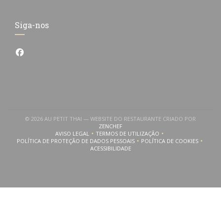
Siga-nos
Facebook ((abre numa nova janela))
© 2026 AU PETIT THAI — WEBSITE DO RESTAURANTE CRIADO POR
((ABRE NUMA NOVA JANELA))
ZENCHEF
AVISO LEGAL
TERMOS DE UTILIZAÇÃO
((ABRE NUMA NOVA JANELA))
((ABRE NUMA NOVA JANELA))
POLÍTICA DE PROTEÇÃO DE DADOS PESSOAIS
POLÍTICA DE COOKIES
((ABRE NUMA NOVA JANELA))
((ABRE NUMA NOVA
ACESSIBILIDADE
((ABRE NUMA NOVA JANELA))