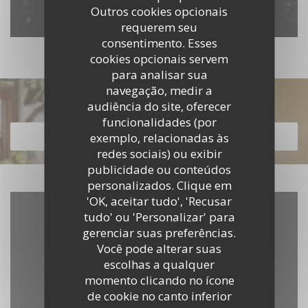
Outros cookies opcionais
requerem seu
consentimento. Esses
cookies opcionais servem
para analisar sua
navegação, medir a
Descubra o nosso menu
audiência do site, oferecer
funcionalidades (por
exemplo, relacionadas às
DESCUBRA O NOSSO MENU
redes sociais) ou exibir
publicidade ou conteúdos
personalizados. Clique em
'OK, aceitar tudo', 'Recusar
tudo' ou 'Personalizar' para
gerenciar suas preferências.
Você pode alterar suas
escolhas a qualquer
momento clicando no ícone
de cookie no canto inferior