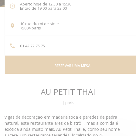
Aberto hoje de 12:30 a 15:30
Então de 19:00 para 23:00
10 rue du roi de sicile
((abre numa nova janela))
75004 paris
01 42 72 75 75
RESERVAR UMA MESA
AU PETIT THAI
|
paris
vigas de decoração em madeira toda e paredes de pedra
natural, este restaurante ares de bistrô ... mas a comida é
exótica ainda muito mais. Au Petit Thai é, como seu nome
sugere, um restaurante tailandês, localizado no 4º