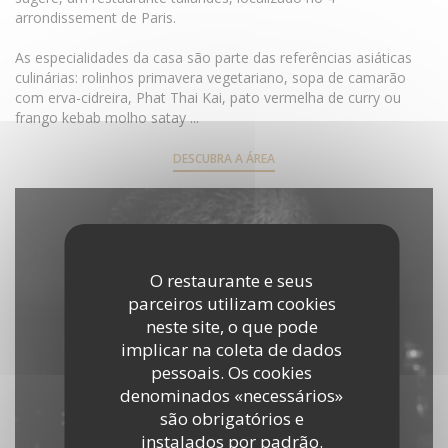
arrondissement de Paris.
As especialidades da casa são parte das referências asiáticas
culinárias: rolinhos primavera vegetariano, sopa de camarão
com erva-cidreira, Phat Thai Kai, pato vermelha de curry ou
frango kebab molho satay ...
DESCUBRA A ÁREA
O restaurante e seus
parceiros utilizam cookies
neste site, o que pode
implicar na coleta de dados
pessoais. Os cookies
denominados «necessários»
são obrigatórios e
instalados por padrão.