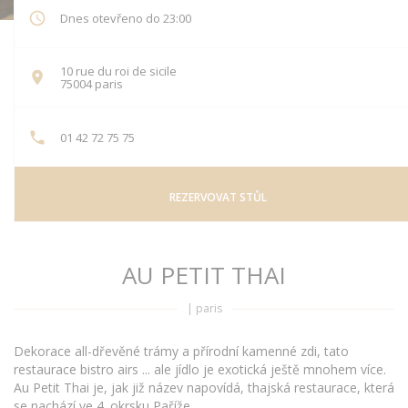
Dnes otevřeno do 23:00
10 rue du roi de sicile
((otevře se v novém okně))
75004 paris
01 42 72 75 75
REZERVOVAT STŮL
AU PETIT THAI
|
paris
Dekorace all-dřevěné trámy a přírodní kamenné zdi, tato
restaurace bistro airs ... ale jídlo je exotická ještě mnohem více.
Au Petit Thai je, jak již název napovídá, thajská restaurace, která
se nachází ve 4. okrsku Paříže.