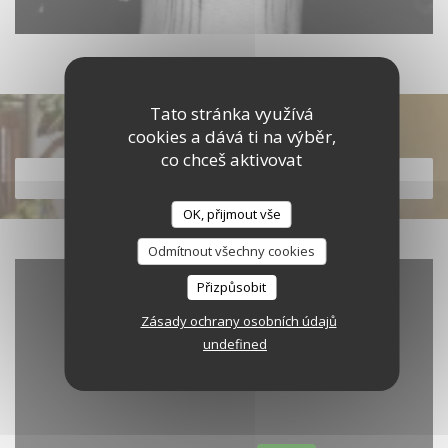
Tato stránka využívá
Objevte naše menu
cookies a dává ti na výběr,
co chceš aktivovat
OBJEVTE NAŠE MENU
OK, přijmout vše
Odmítnout všechny cookies
Přizpůsobit
Zásady ochrany osobních údajů
undefined