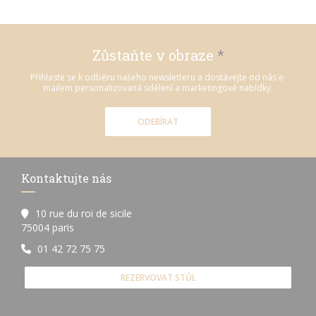
Zůstaňte v obraze
*
Přihlaste se k odběru našeho newsletteru a dostávejte od nás e-
mailem personalizovaná sdělení a marketingové nabídky.
ODEBÍRAT
Kontaktujte nás
10 rue du roi de sicile
((otevře se v novém okně))
75004 paris
01 42 72 75 75
REZERVOVAT STŮL