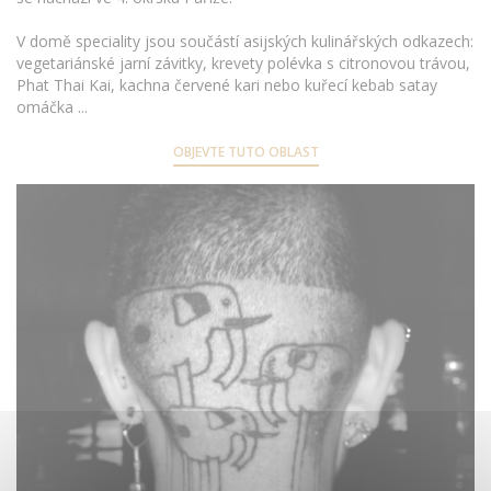
V domě speciality jsou součástí asijských kulinářských odkazech:
vegetariánské jarní závitky, krevety polévka s citronovou trávou,
Phat Thai Kai, kachna červené kari nebo kuřecí kebab satay
omáčka ...
OBJEVTE TUTO OBLAST