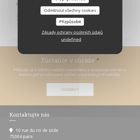
le jardin des délices
Odmítnout všechny cookies
((OTEVŘE SE V NOVÉM OKNĚ))
ZOBRAZIT ČLÁNEK V TISKU
Přizpůsobit
Zásady ochrany osobních údajů
undefined
Zůstaňte v obraze
*
Přihlaste se k odběru našeho newsletteru a dostávejte od nás e-
mailem personalizovaná sdělení a marketingové nabídky.
ODEBÍRAT
Kontaktujte nás
10 rue du roi de sicile
((otevře se v novém okně))
75004 paris