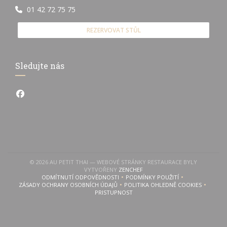
01 42 72 75 75
REZERVOVAT STŮL
Sledujte nás
Facebook ((otevře se v novém okně))
© 2026 AU PETIT THAI — WEBOVÉ STRÁNKY RESTAURACE BYLY
((OTEVŘE SE V NOVÉM OKNĚ))
VYTVOŘENY
ZENCHEF
ODMÍTNUTÍ ODPOVĚDNOSTI
PODMÍNKY POUŽITÍ
((OTEVŘE SE V NOVÉM OKNĚ))
((OTEVŘE SE V NOVÉM OKN
ZÁSADY OCHRANY OSOBNÍCH ÚDAJŮ
POLITIKA OHLEDNĚ COOKIES
((OTEVŘE SE V NOVÉM OKNĚ))
((OTEVŘE SE V NOVÉM 
PRISTUPNOST
((OTEVŘE SE V NOVÉM OKNĚ))