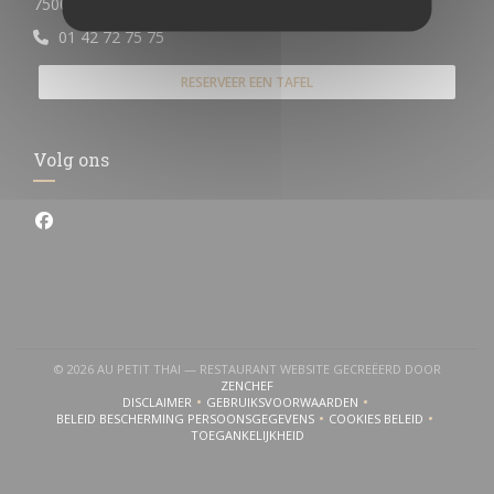
((opent in een nieuw venster))
75004 paris
01 42 72 75 75
RESERVEER EEN TAFEL
Volg ons
Facebook ((opent in een nieuw venster))
© 2026 AU PETIT THAI — RESTAURANT WEBSITE GECREËERD DOOR
((OPENT IN EEN NIEUW VENSTER))
ZENCHEF
DISCLAIMER
GEBRUIKSVOORWAARDEN
((OPENT IN EEN NIEUW VENSTER))
((OPENT IN EEN NIEUW VENSTER))
BELEID BESCHERMING PERSOONSGEGEVENS
COOKIES BELEID
((OPENT IN EEN NIEUW VENSTER))
((OPENT IN EEN NI
TOEGANKELIJKHEID
((OPENT IN EEN NIEUW VENSTER))