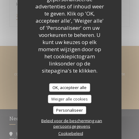
le jardin des délices
advertenties of inhoud weer
te geven. Klik op 'OK,
((OPENT IN EEN NIEUW VENSTER))
ZIE HET NIEUWSARTIKEL
accepteer alle', 'Weiger alle'
of 'Personaliseer' om uw
voorkeuren te beheren. U
kunt uw keuzes op elk
moment wijzigen door op
het cookiepictogram
Word op de hoogte gehouden
*
linksonder op de
Schrijf je in op onze nieuwsbrief om gepersonaliseerde
sitepagina's te klikken.
communicatie en marketingaanbiedingen per e-mail van ons te
ontvangen.
OK, accepteer alle
ABONNEREN
Weiger alle cookies
Personaliseer
Neem contact met ons op
Beleid voor de bescherming van
persoonsgegevens
Cookiebeleid
10 rue du roi de sicile