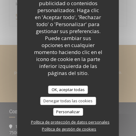
publicidad o contenidos
le jardin des délices
personalizados. Haga clic
((ABRE EN UNA NUEVA VENTANA))
MIRA EL ARTICULO DE PRENSA
en 'Aceptar todo', 'Rechazar
todo' o 'Personalizar' para
gestionar sus preferencias.
Puede cambiar sus
opciones en cualquier
momento haciendo clic en el
Manténgase al día
*
icono de cookie en la parte
inferior izquierda de las
Suscríbase a nuestro boletín para recibir comunicaciones
páginas del sitio.
personalizadas y ofertas de marketing por correo electrónico.
SUSCRIBIRSE
OK, aceptar todas
Denegar todas las cookies
Contacto
Personalizar
Política de protección de datos personales
10 rue du roi de sicile
Política de gestión de cookies
((abre en una nueva ventana))
75004 paris