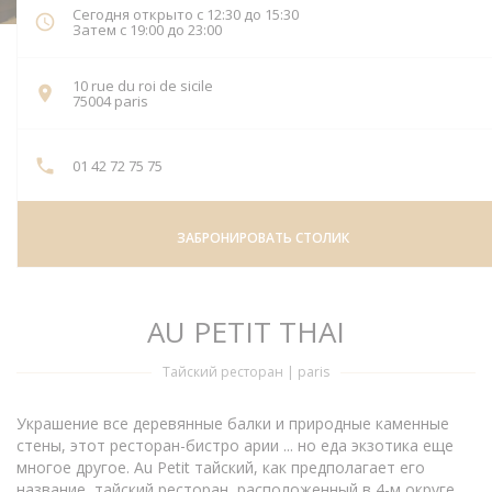
Сегодня открыто с 12:30 до 15:30
Затем с 19:00 до 23:00
10 rue du roi de sicile
((открывается в новом окне))
75004 paris
01 42 72 75 75
ЗАБРОНИРОВАТЬ СТОЛИК
AU PETIT THAI
Тайский ресторан
|
paris
Украшение все деревянные балки и природные каменные
стены, этот ресторан-бистро арии ... но еда экзотика еще
многое другое. Au Petit тайский, как предполагает его
название, тайский ресторан, расположенный в 4-м округе