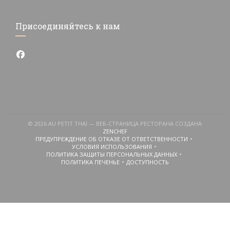
Присоединяйтесь к нам
Facebook ((открывается в новом окне))
© 2026 AU PETIT THAI — ВЕБ-СТРАНИЦА РЕСТОРАНА СОЗДАНА
((ОТКРЫВАЕТСЯ В НОВОМ ОКНЕ))
ZENCHEF
ПРЕДУПРЕЖДЕНИЕ ОБ ОТКАЗЕ ОТ ОТВЕТСТВЕННОСТИ
((ОТКРЫВАЕТСЯ В НОВОМ ОКНЕ))
УСЛОВИЯ ИСПОЛЬЗОВАНИЯ
((ОТКРЫВАЕТСЯ В НОВОМ ОКНЕ))
ПОЛИТИКА ЗАЩИТЫ ПЕРСОНАЛЬНЫХ ДАННЫХ
((ОТКРЫВАЕТСЯ В НОВОМ ОКНЕ))
ПОЛИТИКА ПЕЧЕНЬЕ
ДОСТУПНОСТЬ
((ОТКРЫВАЕТСЯ В НОВОМ ОКНЕ))
((ОТКРЫВАЕТСЯ В НОВОМ ОКН