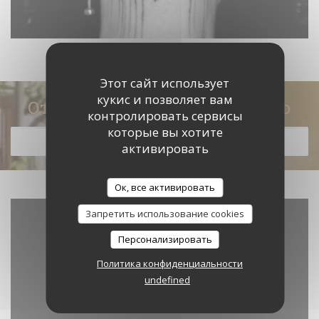
Этот сайт использует
кукис и позволяет вам
Откройте для себя наше меню
контролировать сервисы
которые вы хотите
ОТКРОЙТЕ ДЛЯ СЕБЯ НАШЕ МЕНЮ
активировать
Ок, все активировать
Запретить использование cookies
Персонализировать
Политика конфиденциальности
undefined