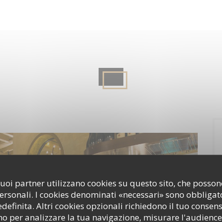
i suoi partner utilizzano cookies su questo sito, che poss
personali. I cookies denominati «necessari» sono obbligator
efinita. Altri cookies opzionali richiedono il tuo consen
o per analizzare la tua navigazione, misurare l'audience 