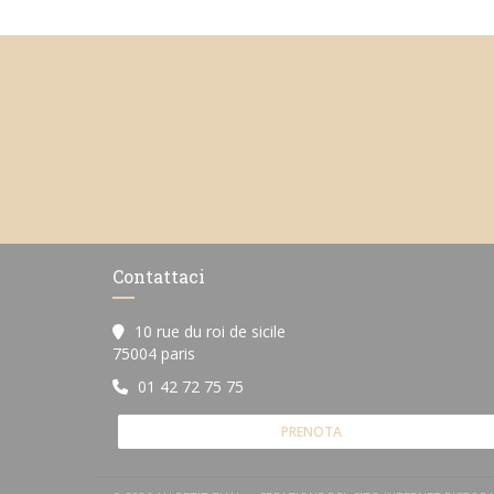
Contattaci
10 rue du roi de sicile
((apre una nuova finestra))
75004 paris
01 42 72 75 75
PRENOTA