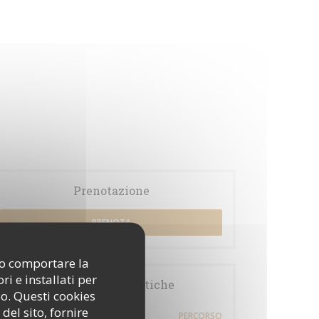
Prenotazione
PRENOTA
ono comportare la
i e installati per
Informazioni pratiche
so. Questi cookies
del sito, fornire
10 rue du roi de sicile
PERCORSO