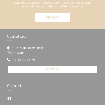
Iscriversi alla nostra newsletter per ricevere comunicazioni
personalizzate e offerte di marketing via e-mail.
ABBONATI
Contattaci
10 rue du roi de sicile
((apre una nuova finestra))
75004 paris
01 42 72 75 75
PRENOTA
Seguici
Facebook ((apre una nuova finestra))