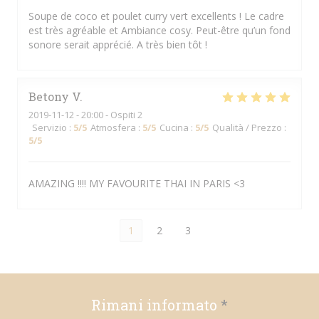
Soupe de coco et poulet curry vert excellents ! Le cadre
est très agréable et Ambiance cosy. Peut-être qu’un fond
sonore serait apprécié. A très bien tôt !
Betony
V
2019-11-12
- 20:00 - Ospiti 2
Servizio
:
5
/5
Atmosfera
:
5
/5
Cucina
:
5
/5
Qualità / Prezzo
:
5
/5
AMAZING !!!! MY FAVOURITE THAI IN PARIS <3
1
2
3
Rimani informato
*