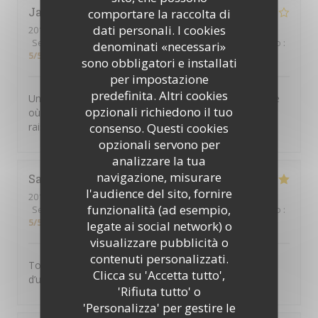
Jacqueline
W
comportare la raccolta di
dati personali. I cookies
2019-11-27
- 21:30 - Ospiti 2
Servizio
:
5
/5
Atmosfera
:
4
/5
Cucina
:
4
/5
Qualità / Prezzo
:
denominati «necessari»
5
/5
sono obbligatori e installati
per impostazione
predefinita. Altri cookies
Un joli petit restaurant dans le Marais, plein de charme
opzionali richiedono il tuo
où l’on sert une excellente cuisine thaï. Prix très
consenso. Questi cookies
raisonnable et personnel attentif. On recommande !
opzionali servono per
analizzare la tua
navigazione, misurare
Sandra
G
l'audience del sito, fornire
2019-11-25
- 19:30 - Ospiti 2
funzionalità (ad esempio,
Servizio
:
5
/5
Atmosfera
:
5
/5
Cucina
:
5
/5
Qualità / Prezzo
:
5
/5
legate ai social network) o
visualizzare pubblicità o
contenuti personalizzati.
Toujours aussi bon! Les plats manquent malgré tout
Clicca su 'Accetta tutto',
d’un peu de piment
'Rifiuta tutto' o
'Personalizza' per gestire le