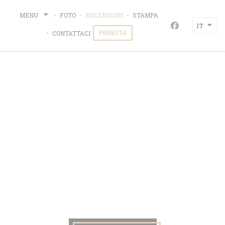
Personalizzazione delle tue scelte sui cookie
MENU
FOTO
RECENSIONI
STAMPA
IT
Facebook ((ap
PRENOTA
CONTATTACI