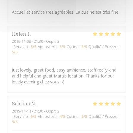
Accueil et service très agréables. La cuisine est très fine.
Helen
F
2019-11-08
- 21:30 - Ospiti 3
Servizio
:
5
/5
Atmosfera
:
5
/5
Cucina
:
5
/5
Qualità / Prezzo
:
5
/5
Just lovely, great food, cosy ambience, staff really kind
and helpful and great Marais location. Thanks for our
lovely evening chez vous :-)
Sabrina
N
2019-11-14
- 21:30 - Ospiti 2
Servizio
:
5
/5
Atmosfera
:
4
/5
Cucina
:
5
/5
Qualità / Prezzo
:
5
/5