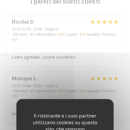
I pareri dei nostri clienti
Nicolas
D
2019-12-10
- 20:00 - Ospiti 2
Servizio
:
5
/5
Atmosfera
:
5
/5
Cucina
:
5
/5
Qualità / Prezzo
:
5
/5
Cadre agréable, cuisine excellente..
Monique
L
2019-12-04
- 12:30 - Ospiti 2
Servizio
:
5
/5
Atmosfera
:
5
/5
Cucina
:
5
/5
Qualità / Prezzo
:
5
/5
Joli cadre, nourriture rafinée et service rapide
Il ristorante e i suoi partner
utilizzano cookies su questo
sito, che possono