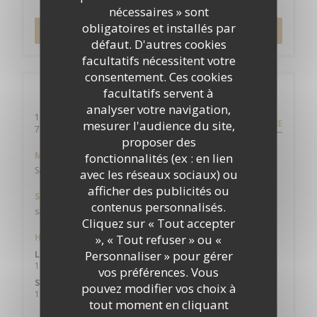
nécessaires » sont
obligatoires et installés par
RÉSERVER
défaut. D'autres cookies
facultatifs nécessitent votre
consentement. Ces cookies
facultatifs servent à
Infos pratiques
analyser votre navigation,
10 rue du roi de sicile
mesurer l'audience du site,
ITINÉRAIRE
((ouvre une nouvelle fenêtre))
75004 paris
proposer des
Métro
fonctionnalités (ex : en lien
Saint Paul
avec les réseaux sociaux) ou
afficher des publicités ou
Station de vélos
contenus personnalisés.
saint Paul
Cliquez sur « Tout accepter
», « Tout refuser » ou «
Horaires
Personnaliser » pour gérer
Lun
-
Ven
12h00 - 15h00
19h00 - 23h00
•
vos préférences. Vous
Sam
-
Dim
pouvez modifier vos choix à
12h30 - 15h30
19h00 - 23h00
•
tout moment en cliquant