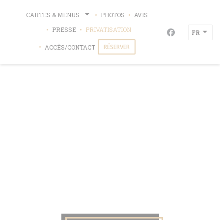
Personnalisation de vos choix en matière de cookies
CARTES & MENUS
PHOTOS
AVIS
PRESSE
PRIVATISATION
FR
Facebook ((ou
RÉSERVER
ACCÈS/CONTACT