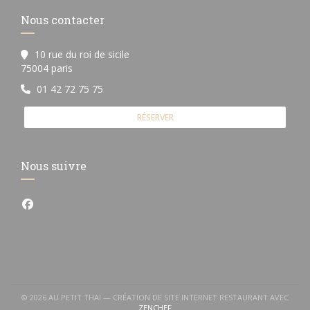
Nous contacter
10 rue du roi de sicile
((ouvre une nouvelle fenêtre))
75004 paris
01 42 72 75 75
RÉSERVER
Nous suivre
Facebook ((ouvre une nouvelle fenêtre))
© 2026 AU PETIT THAI — CRÉATION DE SITE INTERNET RESTAURANT AVEC
((OUVRE UNE NOUVELLE FENÊTRE))
ZENCHEF