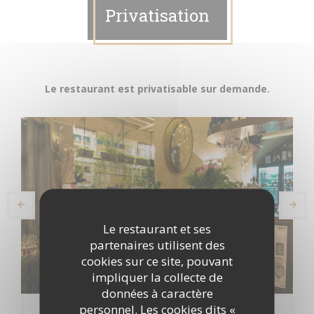
Privatisation
Le restaurant est privatisable sur demande.
Le restaurant et ses
partenaires utilisent des
cookies sur ce site, pouvant
impliquer la collecte de
données à caractère
personnel. Les cookies dits «
Réservation