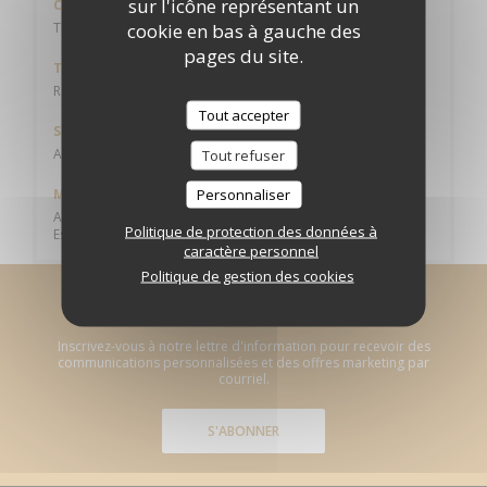
sur l'icône représentant un
Cuisine
cookie en bas à gauche des
Thaïlandaise
pages du site.
Type de restaurant
Restaurant Thaï
Tout accepter
Services
Accès Wifi
Tout refuser
Personnaliser
Moyens de paiement
American Express, Eurocard/Mastercard, Titres restaurant,
Politique de protection des données à
Espèces, Visa, Carte Bleue
caractère personnel
Politique de gestion des cookies
Newsletter
*
Inscrivez-vous à notre lettre d'information pour recevoir des
communications personnalisées et des offres marketing par
courriel.
S'ABONNER