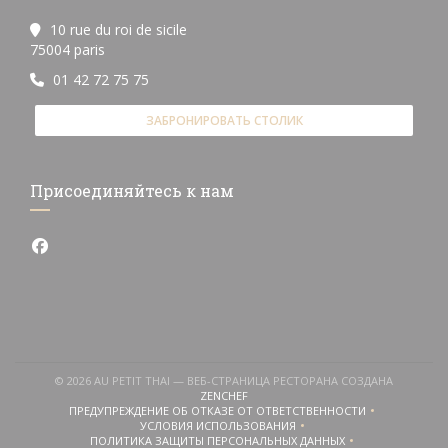
10 rue du roi de sicile
((открывается в новом окне))
75004 paris
01 42 72 75 75
ЗАБРОНИРОВАТЬ СТОЛИК
Присоединяйтесь к нам
Facebook ((открывается в новом окне))
© 2026 AU PETIT THAI — ВЕБ-СТРАНИЦА РЕСТОРАНА СОЗДАНА
((ОТКРЫВАЕТСЯ В НОВОМ ОКНЕ))
ZENCHEF
ПРЕДУПРЕЖДЕНИЕ ОБ ОТКАЗЕ ОТ ОТВЕТСТВЕННОСТИ
((ОТКРЫВАЕТСЯ В НОВОМ ОКНЕ))
УСЛОВИЯ ИСПОЛЬЗОВАНИЯ
((ОТКРЫВАЕТСЯ В НОВОМ ОКНЕ))
ПОЛИТИКА ЗАЩИТЫ ПЕРСОНАЛЬНЫХ ДАННЫХ
((ОТКРЫВАЕТСЯ В НОВОМ ОКНЕ))