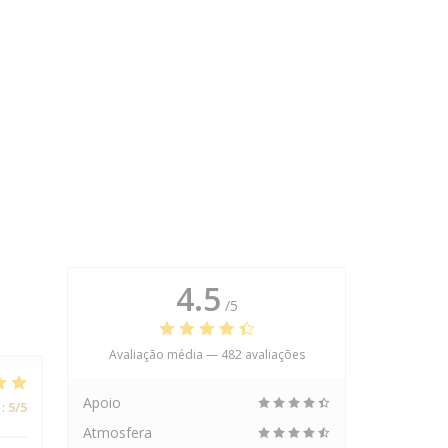
4.5
/5
Avaliação média —
482 avaliações
Apoio
:
5
/5
Atmosfera