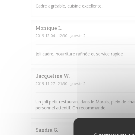
Cadre agréable, cuisine excellente..
Monique
L
2019-12-04
- 12:30 - guests 2
Joli cadre, nourriture rafinée et service rapide
Jacqueline
W
2019-11-27
- 21:30 - guests 2
Un joli petit restaurant dans le Marais, plein de cha
personnel attentif. On recommande !
Sandra
G