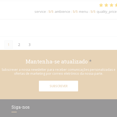
service
:
5
/5
ambience
:
5
/5
menu
:
5
/5
quality_price
1
2
3
Mantenha-se atualizado
*
Subscrever a nossa newsletter para receber comunicações personalizadas e
ofertas de marketing por correio eletrónico da nossa parte.
SUBSCREVER
Siga-nos