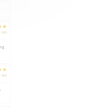
:
5
/5
ing
:
5
/5
e