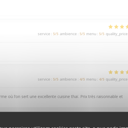
service
:
5
/5
ambience
:
5
/5
menu
:
5
/5
quality_price
service
:
5
/5
ambience
:
4
/5
menu
:
4
/5
quality_price
rme où l’on sert une excellente cuisine thaï. Prix très raisonnable et