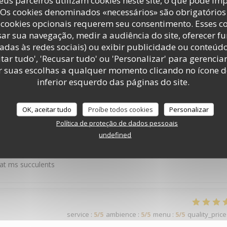
eus parceiros utilizam cookies neste site, o que pode imp
service
:
5
/5
ambience
:
5
/5
menu
:
5
/5
quality_price
 Os cookies denominados «necessários» são obrigatórios 
cookies opcionais requerem seu consentimento. Esses c
ar sua navegação, medir a audiência do site, oferecer f
ut d’un peu de piment
adas às redes sociais) ou exibir publicidade ou conteúd
tar tudo', 'Recusar tudo' ou 'Personalizar' para gerencia
r suas escolhas a qualquer momento clicando no ícone d
inferior esquerdo das páginas do site.
service
:
3
/5
ambience
:
4
/5
menu
:
4
/5
quality_price
OK, aceitar tudo
Proíbe todos cookies
Personalizar
Política de proteção de dados pessoais
service
:
5
/5
ambience
:
4
/5
menu
:
5
/5
quality_price
undefined
plat ms succulents
service
:
5
/5
ambience
:
5
/5
menu
:
5
/5
quality_price