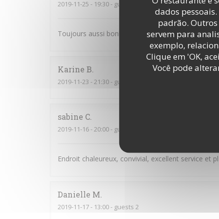
O restaurante e s
2019-11-25
- 19:30 - guests 2
dados pessoais.
padrão. Outros 
servem para analis
Toujours aussi bon! Les plats manquent malgré to
exemplo, relacion
Clique em 'OK, acei
Você pode altera
Karine
B
2019-11-23
- 21:30 - guests 6
sabine
C
2019-11-16
- 20:00 - guests 4
Endroit chaleureux, convivial, excellent service et 
Danielle
M
2019-11-17
- 13:00 - guests 2