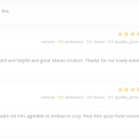
 fine.
service
:
5
/5
ambience
:
5
/5
menu
:
5
/5
quality_price
 kind and helpful and great Marais location. Thanks for our lovely even
service
:
5
/5
ambience
:
4
/5
menu
:
5
/5
quality_price
 cadre est très agréable et Ambiance cosy. Peut-être qu’un fond sonor