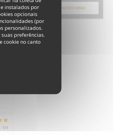
licar na coleta de
:
5
/5
e instalados por
DESCUBRA O NOSSO MENU
ookies opcionais
uncionalidades (por
os personalizados.
r suas preferências.
e cookie no canto
:
4
/5
:
4
/5
:
5
/5