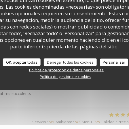
s socios utilizan cookies en este sitio, lo que puede impl
Servicio
:
5
/5
Ambiente
:
5
/5
Menú
:
5
/5
Calidad / Precio
s. Las cookies denominadas «necesarias» son obligatoria
cookies opcionales requieren su consentimiento. Estas co
ar su navegación, medir la audiencia del sitio, ofrecer f
ut d’un peu de piment
adas con redes sociales) o mostrar publicidad o contenid
ptar todo', 'Rechazar todo' o 'Personalizar' para gestionar
 opciones en cualquier momento haciendo clic en el ico
parte inferior izquierda de las páginas del sitio.
Servicio
:
3
/5
Ambiente
:
4
/5
Menú
:
4
/5
Calidad / Precio
OK, aceptar todas
Denegar todas las cookies
Personalizar
Política de protección de datos personales
Servicio
:
5
/5
Ambiente
:
4
/5
Menú
:
5
/5
Calidad / Precio
Política de gestión de cookies
plat ms succulents
Servicio
:
5
/5
Ambiente
:
5
/5
Menú
:
5
/5
Calidad / Precio