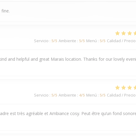
 fine.
Servicio
:
5
/5
Ambiente
:
5
/5
Menú
:
5
/5
Calidad / Precio
 kind and helpful and great Marais location. Thanks for our lovely even
Servicio
:
5
/5
Ambiente
:
4
/5
Menú
:
5
/5
Calidad / Precio
 cadre est très agréable et Ambiance cosy. Peut-être qu’un fond sonor