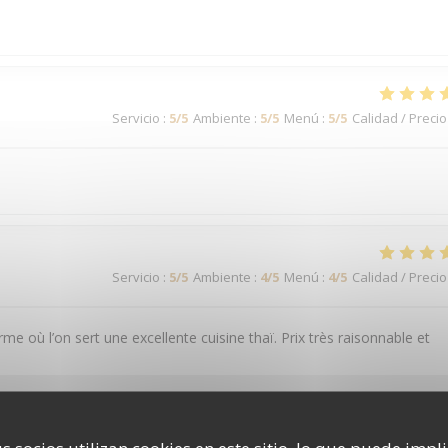
Servicio
:
5
/5
Ambiente
:
5
/5
Menú
:
5
/5
Calidad / Precio
Servicio
:
5
/5
Ambiente
:
4
/5
Menú
:
4
/5
Calidad / Precio
rme où l’on sert une excellente cuisine thaï. Prix très raisonnable et