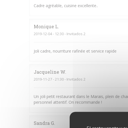
Cadre agréable, cuisine excellente..
Monique
L
2019-12-04
- 12:30 - Invitados 2
Joli cadre, nourriture rafinée et service rapide
Jacqueline
W
2019-11-27
- 21:30 - Invitados 2
Un joli petit restaurant dans le Marais, plein de cha
personnel attentif. On recommande !
Sandra
G