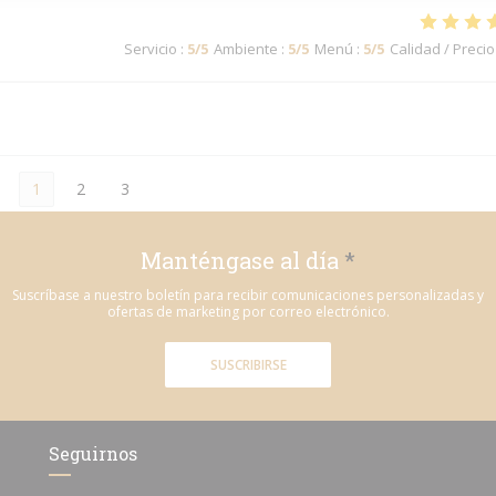
Servicio
:
5
/5
Ambiente
:
5
/5
Menú
:
5
/5
Calidad / Precio
1
2
3
Manténgase al día
*
Suscríbase a nuestro boletín para recibir comunicaciones personalizadas y
ofertas de marketing por correo electrónico.
SUSCRIBIRSE
Seguirnos