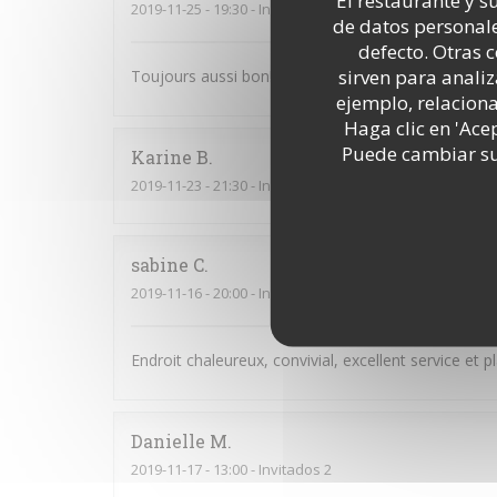
El restaurante y su
2019-11-25
- 19:30 - Invitados 2
de datos personale
defecto. Otras 
sirven para analiz
Toujours aussi bon! Les plats manquent malgré to
ejemplo, relacion
Haga clic en 'Ace
Puede cambiar sus
Karine
B
2019-11-23
- 21:30 - Invitados 6
sabine
C
2019-11-16
- 20:00 - Invitados 4
Endroit chaleureux, convivial, excellent service et 
Danielle
M
2019-11-17
- 13:00 - Invitados 2