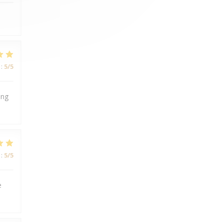
:
5
/5
ing
:
5
/5
e