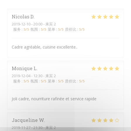
Nicolas
D
2019-12-10
- 20:00 - 来宾 2
服务
:
5
/5
氛围
:
5
/5
菜单
:
5
/5
质价比
:
5
/5
Cadre agréable, cuisine excellente..
Monique
L
2019-12-04
- 12:30 - 来宾 2
服务
:
5
/5
氛围
:
5
/5
菜单
:
5
/5
质价比
:
5
/5
Joli cadre, nourriture rafinée et service rapide
Jacqueline
W
2019-11-27
- 21:30 - 来宾 2