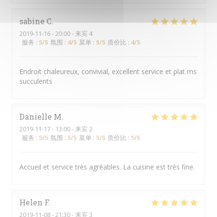
sabine
C
2019-11-16
- 20:00 - 来宾 4
服务
:
5
/5
氛围
:
4
/5
菜单
:
5
/5
质价比
:
4
/5
Endroit chaleureux, convivial, excellent service et plat ms
succulents
Danielle
M
2019-11-17
- 13:00 - 来宾 2
服务
:
5
/5
氛围
:
5
/5
菜单
:
5
/5
质价比
:
5
/5
Accueil et service très agréables. La cuisine est très fine.
Helen
F
2019-11-08
- 21:30 - 来宾 3