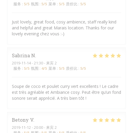
服务
:
5
/5
氛围
:
5
/5
菜单
:
5
/5
质价比
:
5
/5
Just lovely, great food, cosy ambience, staff really kind
and helpful and great Marais location. Thanks for our
lovely evening chez vous :-)
Sabrina
N
2019-11-14
- 21:30 - 来宾 2
服务
:
5
/5
氛围
:
4
/5
菜单
:
5
/5
质价比
:
5
/5
Soupe de coco et poulet curry vert excellents ! Le cadre
est très agréable et Ambiance cosy. Peut-être qu’un fond
sonore serait apprécié. A très bien tôt !
Betony
V
2019-11-12
- 20:00 - 来宾 2
服务
:
5
/5
氛围
:
5
/5
菜单
:
5
/5
质价比
:
5
/5