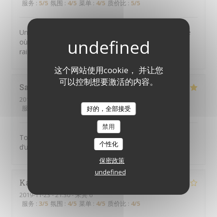
服务
:
5
/5
氛围
:
4
/5
菜单
:
4
/5
质价比
:
5
/5
Un joli petit restaurant dans le Marais, plein de charme
où l’on sert une excellente cuisine thaï. Prix très
raisonnable et personnel attentif. On recommande !
这个网站使用cookie， 并让您
可以控制想要激活的内容。
Sandra
G
2019-11-25
- 19:30 - 来宾 2
服务
:
5
/5
氛围
:
5
/5
菜单
:
5
/5
质价比
:
5
/5
好的，全部接受
禁用
Toujours aussi bon! Les plats manquent malgré tout
个性化
d’un peu de piment
保密政策
undefined
Karine
B
2019-11-23
- 21:30 - 来宾 6
服务
:
3
/5
氛围
:
4
/5
菜单
:
4
/5
质价比
:
4
/5