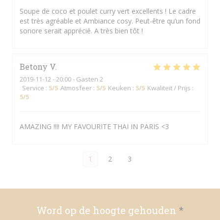
Soupe de coco et poulet curry vert excellents ! Le cadre
est très agréable et Ambiance cosy. Peut-être qu’un fond
sonore serait apprécié. A très bien tôt !
Betony
V
2019-11-12
- 20:00 - Gasten 2
Service
:
5
/5
Atmosfeer
:
5
/5
Keuken
:
5
/5
Kwaliteit / Prijs
:
5
/5
AMAZING !!!! MY FAVOURITE THAI IN PARIS <3
1
2
3
Word op de hoogte gehouden
*