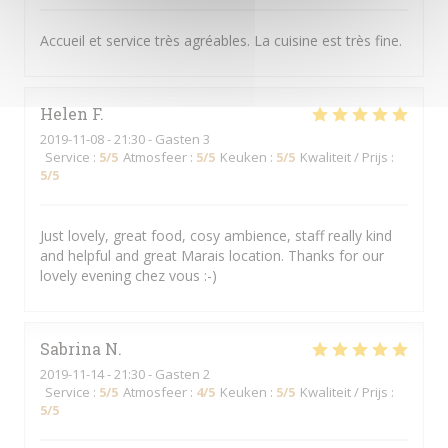
Accueil et service très agréables. La cuisine est très fine.
Helen
F
2019-11-08
- 21:30 - Gasten 3
Service
:
5
/5
Atmosfeer
:
5
/5
Keuken
:
5
/5
Kwaliteit / Prijs
:
5
/5
Just lovely, great food, cosy ambience, staff really kind
and helpful and great Marais location. Thanks for our
lovely evening chez vous :-)
Sabrina
N
2019-11-14
- 21:30 - Gasten 2
Service
:
5
/5
Atmosfeer
:
4
/5
Keuken
:
5
/5
Kwaliteit / Prijs
:
5
/5