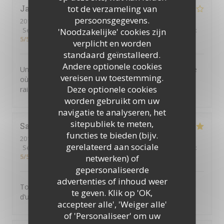
tot de verzameling van
Jacqueline
W
persoonsgegevens.
2019-11-27
- 21:30 - Gasten 2
Service
:
5
/5
Atmosfeer
:
4
/5
Keuken
:
4
/5
Kwaliteit / Prijs
:
'Noodzakelijke' cookies zijn
5
/5
verplicht en worden
standaard geïnstalleerd.
Andere optionele cookies
Un joli petit restaurant dans le Marais, plein de charme
vereisen uw toestemming.
où l’on sert une excellente cuisine thaï. Prix très
Deze optionele cookies
raisonnable et personnel attentif. On recommande !
worden gebruikt om uw
navigatie te analyseren, het
sitepubliek te meten,
Sandra
G
functies te bieden (bijv.
2019-11-25
- 19:30 - Gasten 2
gerelateerd aan sociale
Service
:
5
/5
Atmosfeer
:
5
/5
Keuken
:
5
/5
Kwaliteit / Prijs
:
5
/5
netwerken) of
gepersonaliseerde
advertenties of inhoud weer
Toujours aussi bon! Les plats manquent malgré tout
te geven. Klik op 'OK,
d’un peu de piment
accepteer alle', 'Weiger alle'
of 'Personaliseer' om uw