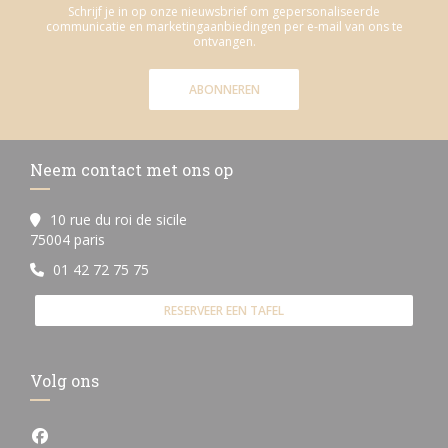
Schrijf je in op onze nieuwsbrief om gepersonaliseerde
communicatie en marketingaanbiedingen per e-mail van ons te
ontvangen.
ABONNEREN
Neem contact met ons op
10 rue du roi de sicile
((opent in een nieuw venster))
75004 paris
01 42 72 75 75
RESERVEER EEN TAFEL
Volg ons
Facebook ((opent in een nieuw venster))