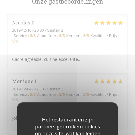
Onze gastbeoordelingen
Nicolas
D
2019-12-10
- 20:00 - Gasten 2
Service
:
5
/5
Atmosfeer
:
5
/5
Keuken
:
5
/5
Kwaliteit / Prijs
:
5
/5
Cadre agréable, cuisine excellente..
Monique
L
2019-12-04
- 12:30 - Gasten 2
Service
:
5
/5
Atmosfeer
:
5
/5
Keuken
:
5
/5
Kwaliteit / Prijs
:
5
/5
Joli cadre, nourriture rafinée et service rapide
Het restaurant en zijn
partners gebruiken cookies
op deze site, wat kan leiden