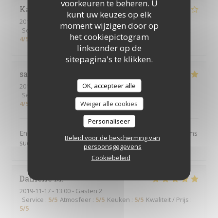
voorkeuren te beheren. U
Karine
B
kunt uw keuzes op elk
2019-11-23
- 21:30 - Gasten 6
moment wijzigen door op
Service
:
3
/5
Atmosfeer
:
4
/5
Keuken
:
4
/5
Kwaliteit / Prijs
:
het cookiepictogram
4
/5
linksonder op de
sitepagina's te klikken.
sabine
C
OK, accepteer alle
2019-11-16
- 20:00 - Gasten 4
Service
:
5
/5
Atmosfeer
:
4
/5
Keuken
:
5
/5
Kwaliteit / Prijs
:
Weiger alle cookies
4
/5
Personaliseer
Endroit chaleureux, convivial, excellent service et plat ms
Beleid voor de bescherming van
succulents
persoonsgegevens
Cookiebeleid
Danielle
M
2019-11-17
- 13:00 - Gasten 2
Service
:
5
/5
Atmosfeer
:
5
/5
Keuken
:
5
/5
Kwaliteit / Prijs
:
5
/5