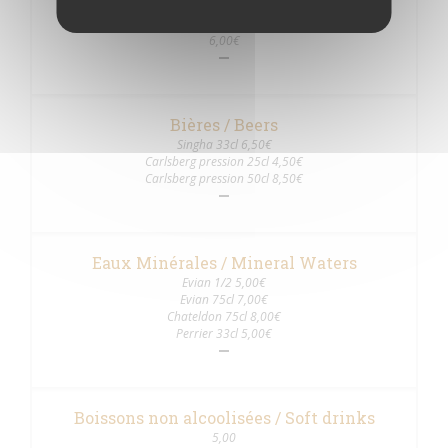
Apéritifs
6,00€
Bières / Beers
Singha 33cl 6,50€
Carlsberg pression 25cl 4,50€
Carlsberg pression 50cl 8,50€
Eaux Minérales / Mineral Waters
Evian 1/2 5,00€
Evian 75cl 7,00€
Chateldon 75cl 8,00€
Perrier 33cl 5,00€
Boissons non alcoolisées / Soft drinks
5,00