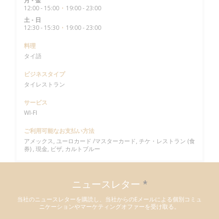
月
-
金
12:00 - 15:00
19:00 - 23:00
•
土
-
日
12:30 - 15:30
19:00 - 23:00
•
料理
タイ語
ビジネスタイプ
タイレストラン
サービス
WI-FI
ご利用可能なお支払い方法
アメックス, ユーロカード /マスターカード, チケ・レストラン (食
券) , 現金, ビザ, カルトブルー
ニュースレター
*
当社のニュースレターを購読し、当社からのEメールによる個別コミュ
ニケーションやマーケティングオファーを受け取る。