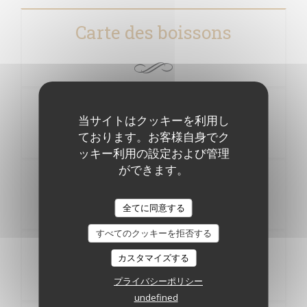
Carte des boissons
Bulles Maison la coupe
当サイトはクッキーを利用し
9,00€
ております。お客様自身でク
ッキー利用の設定および管理
ができます。
Kir Royal
9,00€
全てに同意する
すべてのクッキーを拒否する
Kir Vin blanc 7cl
カスタマイズする
Cassis, mure, pêche ou framboise 5,00€
プライバシーポリシー
undefined