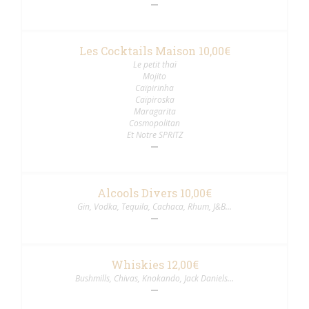
Les Cocktails Maison 10,00€
Le petit thaï
Mojito
Caïpirinha
Caïpiroska
Maragarita
Cosmopolitan
Et Notre SPRITZ
Alcools Divers 10,00€
Gin, Vodka, Tequila, Cachaca, Rhum, J&B...
Whiskies 12,00€
Bushmills, Chivas, Knokando, Jack Daniels...