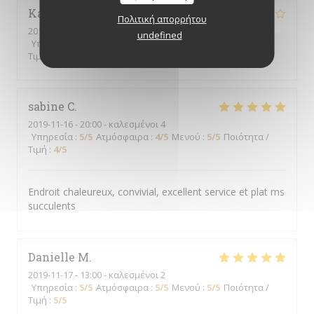
Karine
B
Πολιτική απορρήτου
2019-11-23
- 21:30 - καλεσμένοι 6
undefined
Υπηρεσία
:
3
/5
Ατμόσφαιρα
:
4
/5
Μενού
:
4
/5
Ποιότητα /
Τιμή
:
4
/5
sabine
C
2019-11-16
- 20:00 - καλεσμένοι 4
Υπηρεσία
:
5
/5
Ατμόσφαιρα
:
4
/5
Μενού
:
5
/5
Ποιότητα /
Τιμή
:
4
/5
Endroit chaleureux, convivial, excellent service et plat ms
succulents
Danielle
M
2019-11-17
- 13:00 - καλεσμένοι 2
Υπηρεσία
:
5
/5
Ατμόσφαιρα
:
5
/5
Μενού
:
5
/5
Ποιότητα /
Τιμή
:
5
/5