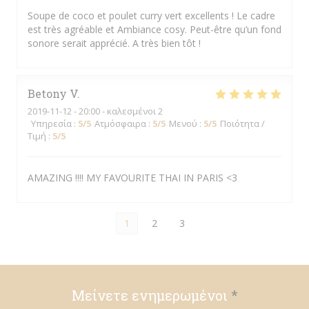
Soupe de coco et poulet curry vert excellents ! Le cadre
est très agréable et Ambiance cosy. Peut-être qu’un fond
sonore serait apprécié. A très bien tôt !
Betony
V
2019-11-12
- 20:00 - καλεσμένοι 2
Υπηρεσία
:
5
/5
Ατμόσφαιρα
:
5
/5
Μενού
:
5
/5
Ποιότητα /
Τιμή
:
5
/5
AMAZING !!!! MY FAVOURITE THAI IN PARIS <3
1
2
3
Μείνετε ενημερωμένοι
*