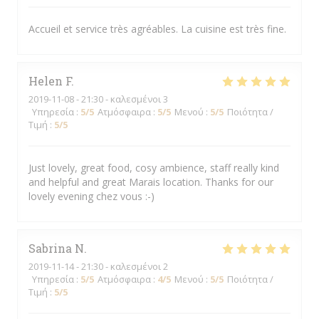
Accueil et service très agréables. La cuisine est très fine.
Helen
F
2019-11-08
- 21:30 - καλεσμένοι 3
Υπηρεσία
:
5
/5
Ατμόσφαιρα
:
5
/5
Μενού
:
5
/5
Ποιότητα /
Τιμή
:
5
/5
Just lovely, great food, cosy ambience, staff really kind
and helpful and great Marais location. Thanks for our
lovely evening chez vous :-)
Sabrina
N
2019-11-14
- 21:30 - καλεσμένοι 2
Υπηρεσία
:
5
/5
Ατμόσφαιρα
:
4
/5
Μενού
:
5
/5
Ποιότητα /
Τιμή
:
5
/5