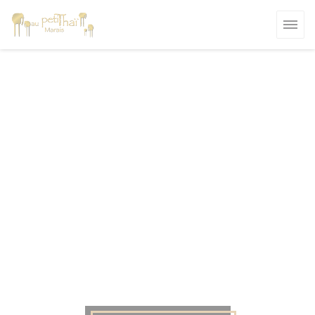
Πίνακας διαχείρισης "Μπισκότων" (Cookies)