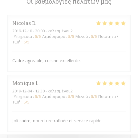
Οι βαθμολογίες πελατών μας
Nicolas
D
2019-12-10
- 20:00 - καλεσμένοι 2
Υπηρεσία
:
5
/5
Ατμόσφαιρα
:
5
/5
Μενού
:
5
/5
Ποιότητα /
Τιμή
:
5
/5
Cadre agréable, cuisine excellente..
Monique
L
2019-12-04
- 12:30 - καλεσμένοι 2
Υπηρεσία
:
5
/5
Ατμόσφαιρα
:
5
/5
Μενού
:
5
/5
Ποιότητα /
Τιμή
:
5
/5
Joli cadre, nourriture rafinée et service rapide