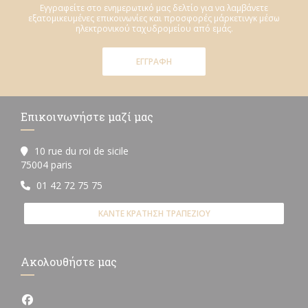
Εγγραφείτε στο ενημερωτικό μας δελτίο για να λαμβάνετε
εξατομικευμένες επικοινωνίες και προσφορές μάρκετινγκ μέσω
ηλεκτρονικού ταχυδρομείου από εμάς.
ΕΓΓΡΑΦΉ
Επικοινωνήστε μαζί μας
10 rue du roi de sicile
((ανοίγει σε νέο παράθυρο))
75004 paris
01 42 72 75 75
ΚΆΝΤΕ ΚΡΆΤΗΣΗ ΤΡΑΠΕΖΙΟΎ
Ακολουθήστε μας
Facebook ((ανοίγει σε νέο παράθυρο))