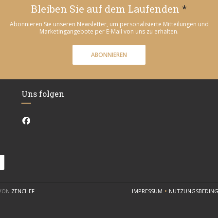
Bleiben Sie auf dem Laufenden
*
Abonnieren Sie unseren Newsletter, um personalisierte Mitteilungen und
Marketingangebote per E-Mail von uns zu erhalten.
ABONNIEREN
Uns folgen
Facebook ((öffnet ein neues Fenster))
((ÖFFNET EIN NEUES FENSTER))
 VON
ZENCHEF
IMPRESSUM
NUTZUNGSBEDIN
((ÖFFNET EIN NEUES FENST
((ÖF