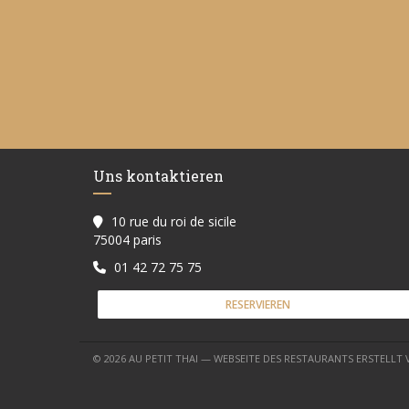
Uns kontaktieren
10 rue du roi de sicile
((öffnet ein neues Fenster))
75004 paris
01 42 72 75 75
RESERVIEREN
© 2026 AU PETIT THAI — WEBSEITE DES RESTAURANTS ERSTELLT